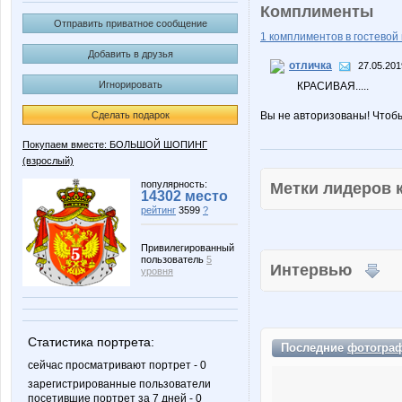
Комплименты
Отправить приватное сообщение
1 комплиментов в гостевой 
Добавить в друзья
отличка
27.05.201
Игнорировать
КРАСИВАЯ.....
Сделать подарок
Вы не авторизованы! Чтоб
Покупаем вместе: БОЛЬШОЙ ШОПИНГ
(взрослый)
популярность:
Метки лидеров
14302 место
рейтинг
3599
?
Привилегированный
пользователь
5
Интервью
уровня
Статистика портрета:
Последние
фотогра
сейчас просматривают портрет - 0
зарегистрированные пользователи
посетившие портрет за 7 дней - 0