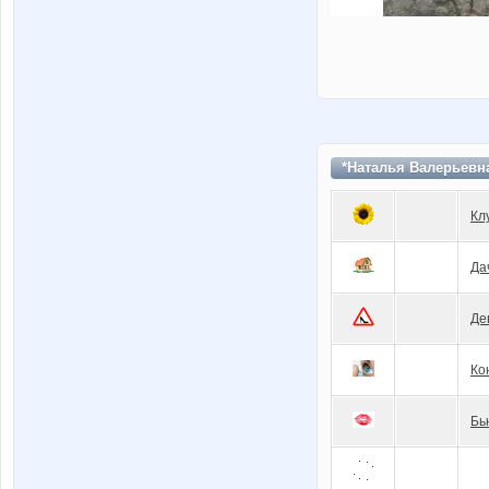
*Наталья Валерьевн
Кл
Да
Де
Ко
Бь